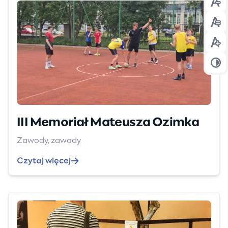
Prz
Prz
Prz
Prz
III Memoriał Mateusza Ozimka
Zawody, zawody
Czytaj więcej