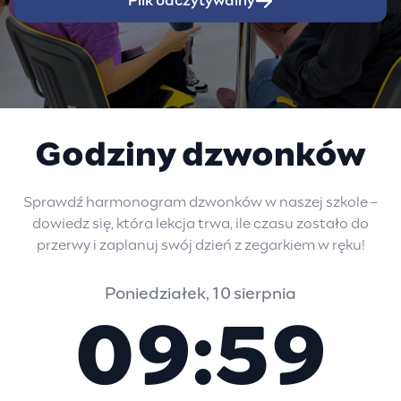
Plik odczytywalny
Godziny dzwonków
Sprawdź harmonogram dzwonków w naszej szkole –
dowiedz się, która lekcja trwa, ile czasu zostało do
przerwy i zaplanuj swój dzień z zegarkiem w ręku!
Poniedziałek, 10 sierpnia
09:59