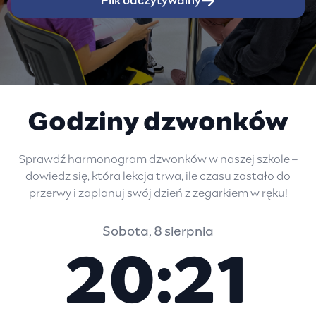
Plik odczytywalny
Godziny dzwonków
Sprawdź harmonogram dzwonków w naszej szkole –
dowiedz się, która lekcja trwa, ile czasu zostało do
przerwy i zaplanuj swój dzień z zegarkiem w ręku!
Sobota, 8 sierpnia
20:21