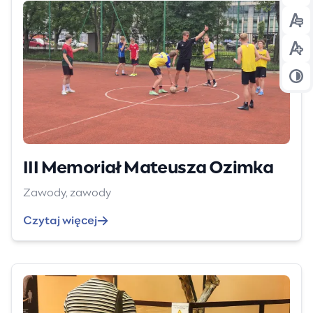
Prz
Prz
Prz
III Memoriał Mateusza Ozimka
Zawody, zawody
Czytaj więcej