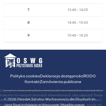
7
13:40 - 14:25
8
14:45 - 15:30
9
15:40 - 16:25
Polityka cookies
Deklaracja dostępności
RODO
Kontakt
Zamówienia publiczne
Używamy własnych plików cookie, jak również plików cookie stron
trzecich na naszych stronach internetowych, aby ulepszyć Twoje
© 2026 Ośrodek Szkolno-Wychowawczy dla Głuchych im.
doświadczenia, analizować ruch oraz w celach bezpieczeństwa i
marketingu. Wybierz "Akceptuj wszystkie", aby wyrazić zgodę na
Jana Siestrzyńskiego w Warszawie. Wszelkie prawa