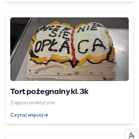
Tort pożegnalny kl. 3k
Zajęcia praktyczne
Czytaj więcej
Prz