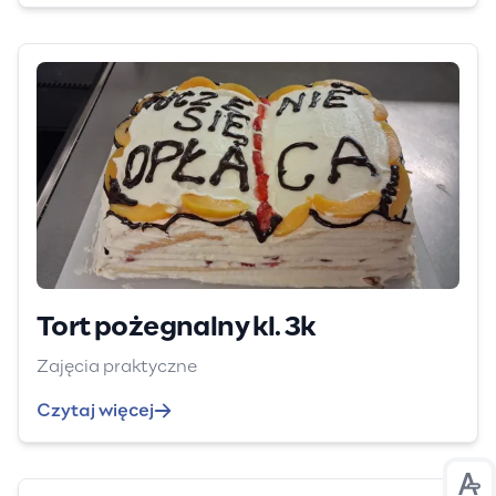
Tort pożegnalny kl. 3k
Zajęcia praktyczne
Czytaj więcej
Prz