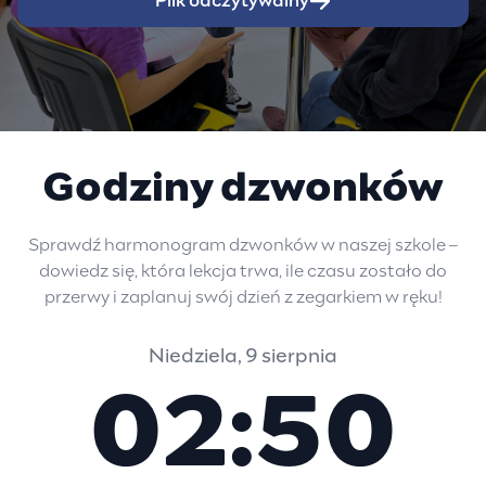
Plik odczytywalny
Godziny dzwonków
Sprawdź harmonogram dzwonków w naszej szkole –
dowiedz się, która lekcja trwa, ile czasu zostało do
przerwy i zaplanuj swój dzień z zegarkiem w ręku!
Niedziela, 9 sierpnia
02:50