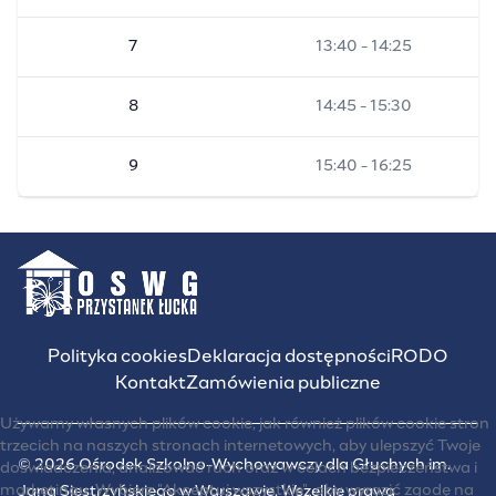
7
13:40 - 14:25
8
14:45 - 15:30
9
15:40 - 16:25
Polityka cookies
Deklaracja dostępności
RODO
Kontakt
Zamówienia publiczne
Używamy własnych plików cookie, jak również plików cookie stron
trzecich na naszych stronach internetowych, aby ulepszyć Twoje
© 2026 Ośrodek Szkolno-Wychowawczy dla Głuchych im.
doświadczenia, analizować ruch oraz w celach bezpieczeństwa i
marketingu. Wybierz "Akceptuj wszystkie", aby wyrazić zgodę na
Jana Siestrzyńskiego w Warszawie. Wszelkie prawa