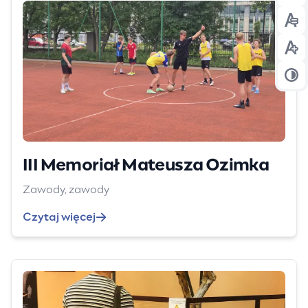
Prz
Prz
Prz
III Memoriał Mateusza Ozimka
Zawody, zawody
Czytaj więcej